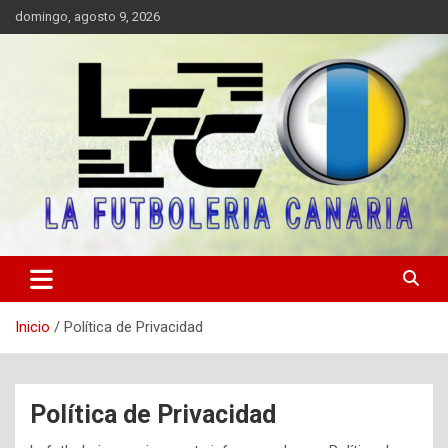
Saltar
domingo, agosto 9, 2026
al
contenido
Portal digital de información sobre el fútbol canario, valores y fair
LA FUTBOLERIA CANARIA
play.
Inicio
Política de Privacidad
Política de Privacidad