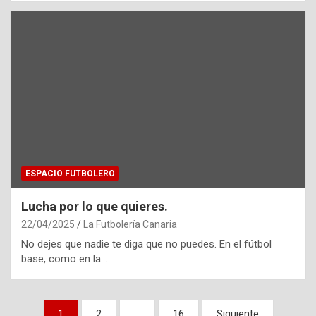
ESPACIO FUTBOLERO
Lucha por lo que quieres.
22/04/2025
La Futbolería Canaria
No dejes que nadie te diga que no puedes. En el fútbol
base, como en la…
Paginación
1
2
…
16
Siguiente