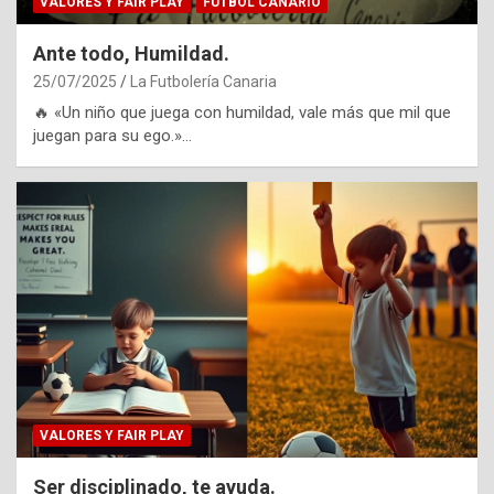
VALORES Y FAIR PLAY
FÚTBOL CANARIO
Ante todo, Humildad.
25/07/2025
La Futbolería Canaria
🔥 «Un niño que juega con humildad, vale más que mil que
juegan para su ego.»…
VALORES Y FAIR PLAY
Ser disciplinado, te ayuda.