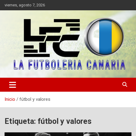
Saltar
viernes, agosto 7, 2026
al
contenido
Portal digital de información sobre el fútbol canario, valores y fair
LA FUTBOLERIA CANARIA
play.
Inicio
fútbol y valores
Etiqueta:
fútbol y valores