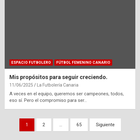
ESPACIO FUTBOLERO
FÚTBOL FEMENINO CANARIO
Mis propósitos para seguir creciendo.
11/06/2025
La Futbolería Canaria
A veces en el equipo, queremos ser campeones, todos,
eso sí. Pero el compromiso para ser…
Paginación
1
2
…
65
Siguiente
de