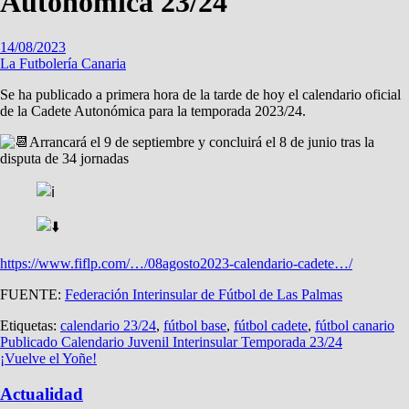
Autonómica 23/24
14/08/2023
La Futbolería Canaria
Se ha publicado a primera hora de la tarde de hoy el calendario oficial
de la Cadete Autonómica para la temporada 2023/24.
Arrancará el 9 de septiembre y concluirá el 8 de junio tras la
disputa de 34 jornadas
https://www.fiflp.com/…/08agosto2023-calendario-cadete…/
FUENTE:
Federación Interinsular de Fútbol de Las Palmas
Etiquetas:
calendario 23/24
,
fútbol base
,
fútbol cadete
,
fútbol canario
Navegación
Publicado Calendario Juvenil Interinsular Temporada 23/24
¡Vuelve el Yoñe!
de
entradas
Actualidad