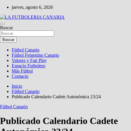
Saltar
jueves, agosto 6, 2026
al
contenido
Portal digital de información sobre el fútbol canario, valores y fair play.
Buscar
LA FUTBOLERIA CANARIA
Buscar
Fútbol Canario
Fútbol Femenino Canario
Valores y Fair Play
Espacio Futbolero
Más Fútbol
Contacto
Inicio
Fútbol Canario
Publicado Calendario Cadete Autonómica 23/24
Fútbol Canario
Publicado Calendario Cadete