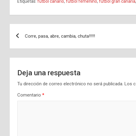
Etiquetas:
fútbol canario
,
fútbol femenino
,
fútbol gran canaria
Navegación
Corre, pasa, abre, cambia, chuta!!!!!
de
entradas
Deja una respuesta
Tu dirección de correo electrónico no será publicada.
Los c
Comentario
*