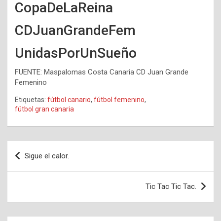
CopaDeLaReina
CDJuanGrandeFem
UnidasPorUnSueño
FUENTE: Maspalomas Costa Canaria CD Juan Grande
Femenino
Etiquetas:
fútbol canario
,
fútbol femenino
,
fútbol gran canaria
Navegación
Sigue el calor.
de
entradas
Tic Tac Tic Tac.