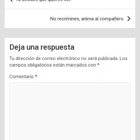
de
entradas
No recrimines, anima al compañero.
Deja una respuesta
Tu dirección de correo electrónico no será publicada.
Los
campos obligatorios están marcados con
*
Comentario
*