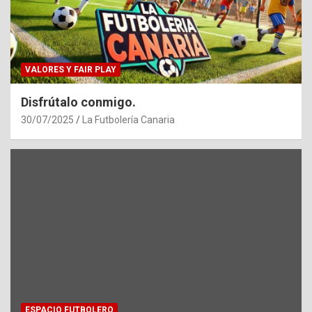
VALORES Y FAIR PLAY
Disfrútalo conmigo.
30/07/2025
La Futbolería Canaria
ESPACIO FUTBOLERO