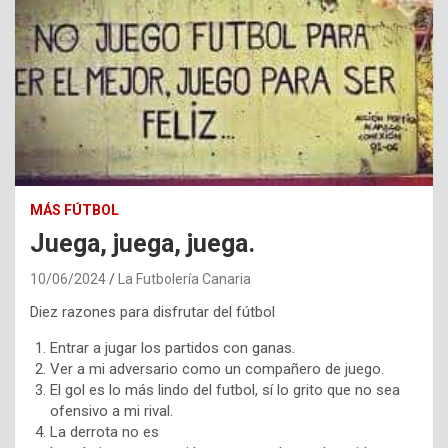
MÁS FÚTBOL
Juega, juega, juega.
10/06/2024
La Futbolería Canaria
Diez razones para disfrutar del fútbol
Entrar a jugar los partidos con ganas.
Ver a mi adversario como un compañero de juego.
El gol es lo más lindo del futbol, sí lo grito que no sea
ofensivo a mi rival.
La derrota no es