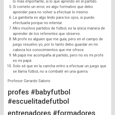
lo más importante, si lo que aprendo en el partido.
Si cometo un error, es algo formativo que debo
aprender para no volver a efectuar lo mismo.
La gambeta es algo lindo para los ojos, si puedo
efectuarla porque no intentar.
Miro muchos partidos de fútbol, es la única manera de
aprender de los referentes que observo.
Mi profe es alguien que me guía, pero en el campo de
juego resuelvo yo, por lo tanto debo guardar en mi
cabeza los conocimientos que me ofrece.
Mi papá me acompaña al partido, pero no es mi profe
es mi papá.
Solo sé que en la cancha entro a efectuar un juego que
se llama fútbol, no a combatir en una guerra.
Profesor Gerardo Salorio
profes #babyfutbol
#escuelitadefutbol
entrenadores #formadores