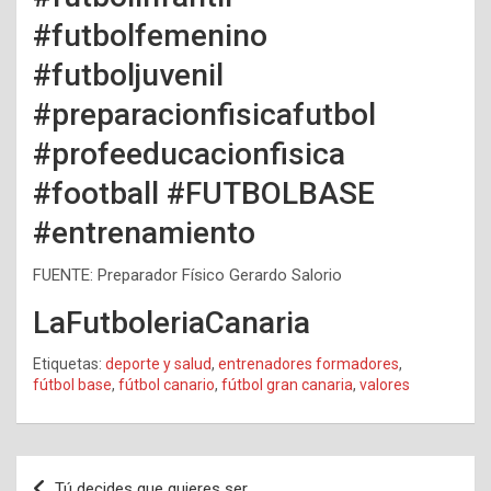
#futbolfemenino
#futboljuvenil
#preparacionfisicafutbol
#profeeducacionfisica
#football #FUTBOLBASE
#entrenamiento
FUENTE: Preparador Físico Gerardo Salorio
LaFutboleriaCanaria
Etiquetas:
deporte y salud
,
entrenadores formadores
,
fútbol base
,
fútbol canario
,
fútbol gran canaria
,
valores
Navegación
Tú decides que quieres ser.