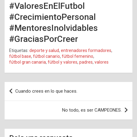
#ValoresEnElFutbol
#CrecimientoPersonal
#MentoresInolvidables
#GraciasPorCreer
Etiquetas:
deporte y salud
,
entrenadores formadores
,
fútbol base
,
fútbol canario
,
fútbol femenino
,
fútbol gran canaria
,
fútbol y valores
,
padres
,
valores
Navegación
Cuando crees en lo que haces.
de
entradas
No todo, es ser CAMPEONES.