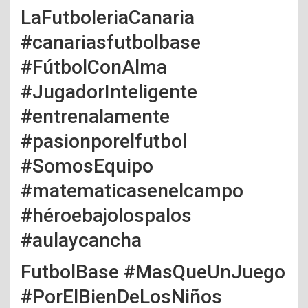
LaFutboleriaCanaria
#canariasfutbolbase
#FútbolConAlma
#JugadorInteligente
#entrenalamente
#pasionporelfutbol
#SomosEquipo
#matematicasenelcampo
#héroebajolospalos
#aulaycancha
FutbolBase #MasQueUnJuego
#PorElBienDeLosNiños