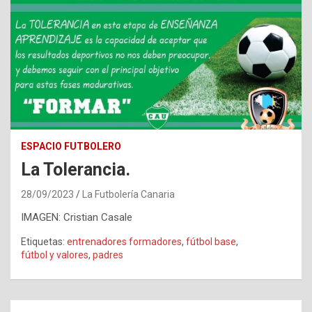
ESPACIO FUTBOLERO
La Tolerancia.
28/09/2023
La Futbolería Canaria
IMAGEN: Cristian Casale
Etiquetas:
entrenadores formadores
,
fútbol base
,
fútbol y valores
,
padres
Navegación