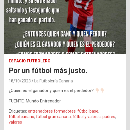
ESPACIO FUTBOLERO
Por un fútbol más justo.
18/10/2023
La Futbolería Canaria
¿Quién es el ganador y quien es el perdedor?
FUENTE: Mundo Entrenador
Etiquetas:
entrenadores formadores
,
fútbol base
,
fútbol canario
,
fútbol gran canaria
,
fútbol y valores
,
padres
,
valores