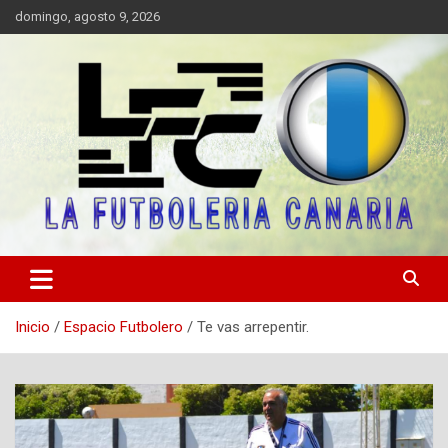
Saltar
domingo, agosto 9, 2026
al
contenido
Portal digital de información sobre el fútbol canario, valores y fair
LA FUTBOLERIA CANARIA
play.
Inicio
Espacio Futbolero
Te vas arrepentir.