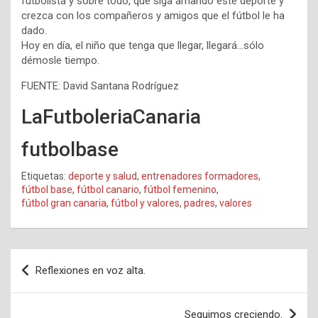
futbolista y sobre todo, que siga amando este deporte y
crezca con los compañeros y amigos que el fútbol le ha
dado.
Hoy en día, el niño que tenga que llegar, llegará…sólo
démosle tiempo.
FUENTE: David Santana Rodríguez
LaFutboleriaCanaria
futbolbase
Etiquetas:
deporte y salud
,
entrenadores formadores
,
fútbol base
,
fútbol canario
,
fútbol femenino
,
fútbol gran canaria
,
fútbol y valores
,
padres
,
valores
Navegación
Reflexiones en voz alta.
de
entradas
Seguimos creciendo.