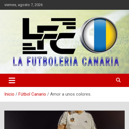
Saltar
viernes, agosto 7, 2026
al
contenido
Portal digital de información sobre el fútbol canario, valores y fair
LA FUTBOLERIA CANARIA
play.
Inicio
Fútbol Canario
Amor a unos colores.