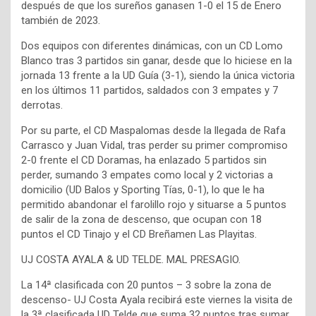
después de que los sureños ganasen 1-0 el 15 de Enero
también de 2023.
Dos equipos con diferentes dinámicas, con un CD Lomo
Blanco tras 3 partidos sin ganar, desde que lo hiciese en la
jornada 13 frente a la UD Guía (3-1), siendo la única victoria
en los últimos 11 partidos, saldados con 3 empates y 7
derrotas.
Por su parte, el CD Maspalomas desde la llegada de Rafa
Carrasco y Juan Vidal, tras perder su primer compromiso
2-0 frente el CD Doramas, ha enlazado 5 partidos sin
perder, sumando 3 empates como local y 2 victorias a
domicilio (UD Balos y Sporting Tías, 0-1), lo que le ha
permitido abandonar el farolillo rojo y situarse a 5 puntos
de salir de la zona de descenso, que ocupan con 18
puntos el CD Tinajo y el CD Breñamen Las Playitas.
UJ COSTA AYALA & UD TELDE. MAL PRESAGIO.
La 14ª clasificada con 20 puntos – 3 sobre la zona de
descenso- UJ Costa Ayala recibirá este viernes la visita de
la 3ª clasificada UD Telde que suma 32 puntos tras sumar