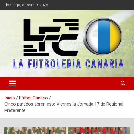
Saltar
domingo, agosto 9, 2026
al
contenido
Portal digital de información sobre el fútbol canario, valores y fair
LA FUTBOLERIA CANARIA
play.
Inicio
Fútbol Canario
Cinco partidos abren este Viernes la Jornada 17 de Regional
Preferente.