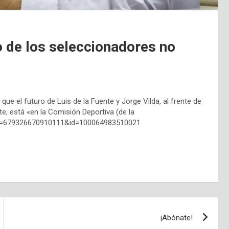
o de los seleccionadores no
que el futuro de Luis de la Fuente y Jorge Vilda, al frente de
e, está «en la Comisión Deportiva (de la
bid=679326670910111&id=100064983510021
¡Abónate!