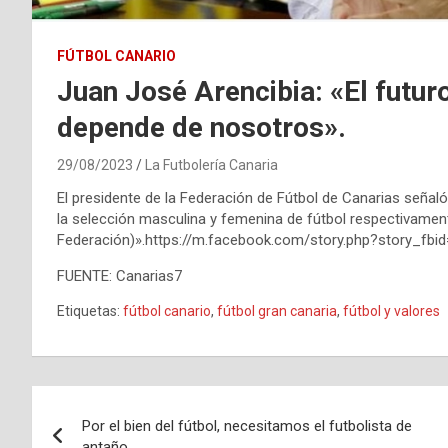
FÚTBOL CANARIO
Juan José Arencibia: «El futur
depende de nosotros».
29/08/2023
La Futbolería Canaria
El presidente de la Federación de Fútbol de Canarias señaló 
la selección masculina y femenina de fútbol respectivament
Federación)».https://m.facebook.com/story.php?story_f
FUENTE: Canarias7
Etiquetas:
fútbol canario
,
fútbol gran canaria
,
fútbol y valores
Navegación
Por el bien del fútbol, necesitamos el futbolista de
de
antaño.