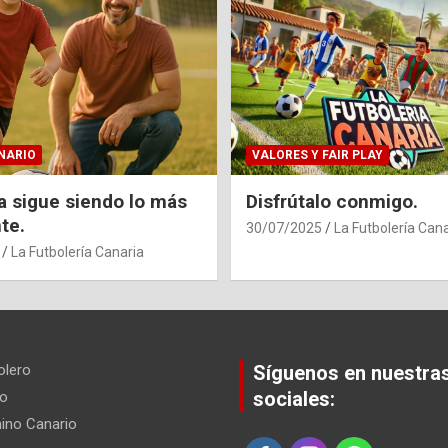
NARIO
VALORES Y FAIR PLAY
ia sigue siendo lo más
Disfrútalo conmigo.
te.
30/07/2025
La Futbolería Cana
La Futbolería Canaria
olero
Síguenos en nuestra
sociales:
io
ino Canario