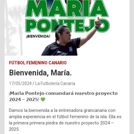
FÚTBOL FEMENINO CANARIO
Bienvenida, María.
17/05/2024
La Futbolería Canaria
¡𝗠𝗮𝗿𝗶́𝗮 𝗣𝗼𝗻𝘁𝗲𝗷𝗼 𝗰𝗼𝗺𝗮𝗻𝗱𝗮𝗿𝗮́ 𝗻𝘂𝗲𝘀𝘁𝗿𝗼 𝗽𝗿𝗼𝘆𝗲𝗰𝘁𝗼
𝟮𝟬𝟮𝟰 – 𝟮𝟬𝟮𝟱!
Damos la bienvenida a la entrenadora grancanaria con
amplia experiencia en el fútbol femenino de la isla. Ella es
la primera primera piedra de nuestro proyecto 2024 –
2025.