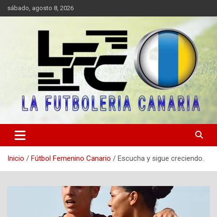
Saltar
sábado, agosto 8, 2026
al
contenido
Portal digital de información sobre el fútbol canario, valores y fair
LA FUTBOLERIA CANARIA
play.
Inicio
Fútbol Femenino Canario
Escucha y sigue creciendo.