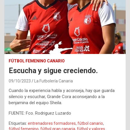
FÚTBOL FEMENINO CANARIO
Escucha y sigue creciendo.
09/10/2023
La Futbolería Canaria
Cuando la experiencia habla y aconseja, hay que guarda
silencio y escuchar, Grande Cora aconsejando a la
benjamina del equipo Sheila.
FUENTE: Fco. Rodriguez Luzardo
Etiquetas:
entrenadores formadores
,
fútbol canario
,
fútbol femenino
,
fútbol gran canaria
,
fútbol y valores