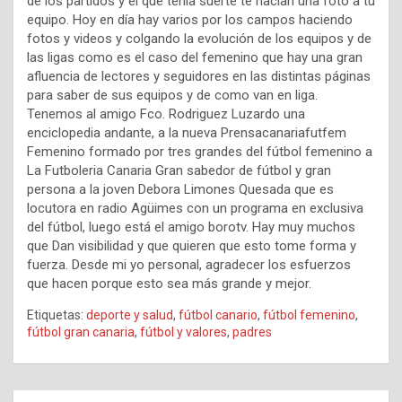
de los partidos y el que tenía suerte te hacían una foto a tu
equipo. Hoy en día hay varios por los campos haciendo
fotos y videos y colgando la evolución de los equipos y de
las ligas como es el caso del femenino que hay una gran
afluencia de lectores y seguidores en las distintas páginas
para saber de sus equipos y de como van en liga.
Tenemos al amigo Fco. Rodriguez Luzardo una
enciclopedia andante, a la nueva Prensacanariafutfem
Femenino formado por tres grandes del fútbol femenino a
La Futboleria Canaria Gran sabedor de fútbol y gran
persona a la joven Debora Limones Quesada que es
locutora en radio Agüimes con un programa en exclusiva
del fútbol, luego está el amigo borotv. Hay muy muchos
que Dan visibilidad y que quieren que esto tome forma y
fuerza. Desde mi yo personal, agradecer los esfuerzos
que hacen porque esto sea más grande y mejor.
Etiquetas:
deporte y salud
,
fútbol canario
,
fútbol femenino
,
fútbol gran canaria
,
fútbol y valores
,
padres