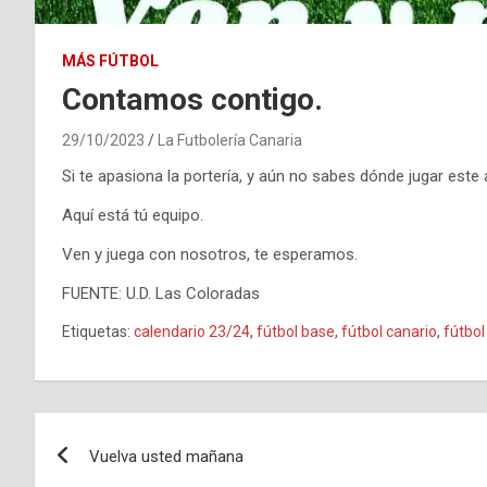
MÁS FÚTBOL
Contamos contigo.
29/10/2023
La Futbolería Canaria
Si te apasiona la portería, y aún no sabes dónde jugar este
Aquí está tú equipo.
Ven y juega con nosotros, te esperamos.
FUENTE: U.D. Las Coloradas
Etiquetas:
calendario 23/24
,
fútbol base
,
fútbol canario
,
fútbol
Navegación
Vuelva usted mañana
de