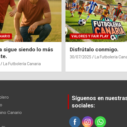
NARIO
VALORES Y FAIR PLAY
ia sigue siendo lo más
Disfrútalo conmigo.
te.
30/07/2025
La Futbolería Cana
La Futbolería Canaria
olero
Síguenos en nuestra
sociales:
io
ino Canario