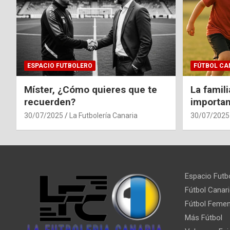
ESPACIO FUTBOLERO
FÚTBOL CA
Míster, ¿Cómo quieres que te
La famil
recuerden?
importan
30/07/2025
La Futbolería Canaria
30/07/2025
Espacio Futb
Fútbol Canar
Fútbol Femen
Más Fútbol