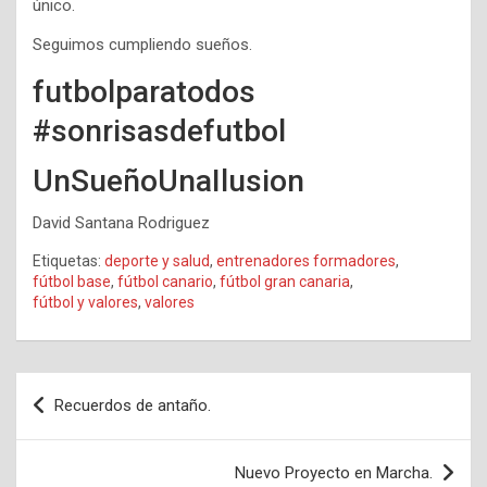
único.
Seguimos cumpliendo sueños.
futbolparatodos
#sonrisasdefutbol
UnSueñoUnaIlusion
David Santana Rodriguez
Etiquetas:
deporte y salud
,
entrenadores formadores
,
fútbol base
,
fútbol canario
,
fútbol gran canaria
,
fútbol y valores
,
valores
Navegación
Recuerdos de antaño.
de
entradas
Nuevo Proyecto en Marcha.