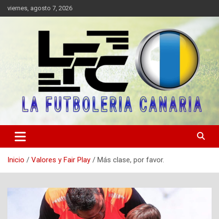
Saltar
viernes, agosto 7, 2026
al
contenido
Portal digital de información sobre el fútbol canario, valores y fair
LA FUTBOLERIA CANARIA
play.
Inicio
Valores y Fair Play
Más clase, por favor.