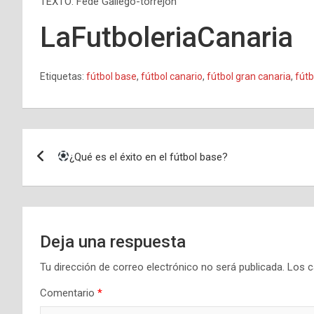
TEXTO: Fede Gallego-torrejon
LaFutboleriaCanaria
Etiquetas:
fútbol base
,
fútbol canario
,
fútbol gran canaria
,
fútb
Navegación
¿Qué es el éxito en el fútbol base?
de
entradas
Deja una respuesta
Tu dirección de correo electrónico no será publicada.
Los c
Comentario
*